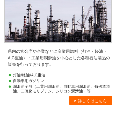
県内の官公庁や企業などに産業用燃料（灯油・軽油・
A,C重油）・工業用潤滑油を中心とした各種石油製品の
販売を行っております。
灯油/軽油/A,C重油
自動車用ガソリン
潤滑油全般（工業用潤滑油、自動車用潤滑油、特殊潤滑
油、二硫化モリブテン、シリコン潤滑油）等
詳しくはこちら