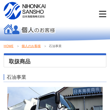
個人のお客様
法人のお客様
お問い合わせ
会社概要
新着情報
採用情報
HOME
個人のお客様
石油事業
取扱商品
石油事業