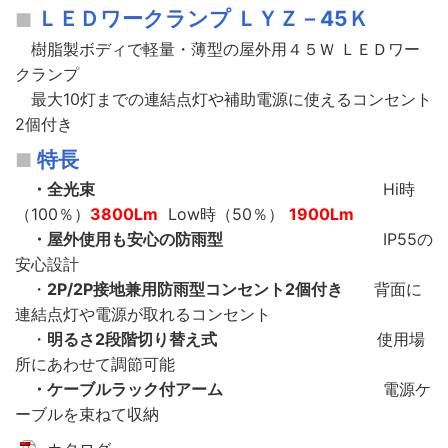
ＬＥＤワークランプ ＬＹＺ－45Ｋ
樹脂製ボディで軽量・薄型の屋外用４５Ｗ ＬＥＤワー
クランプ
最大10灯までの連結点灯や補助電源に使えるコンセント
2個付き
特長
・全光束
Hi時
（100％）
3800Lm
Low時（50％）
1900Lm
・屋外使用も安心の防雨型
IP55の
安心設計
・
2P/2P接地兼用防雨型コンセント2個付き
背面に
連結点灯や電源が取れるコンセント
・
明るさ2段階切り替え式
使用場
所にあわせて調節可能
・ケーブルラック付アーム
電源ケ
ーブルを束ねて収納