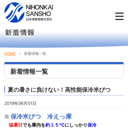
個人のお客様
法人のお客様
お問い合わせ
会社概要
新着情報
採用情報
HOME
新着情報一覧
新着情報一覧
夏の暑さに負けない！高性能保冷米びつ
2019年06月01日
保冷米びつ 冷えっ庫
猛暑日
でも庫内を
約１５℃
にしっかり
保冷